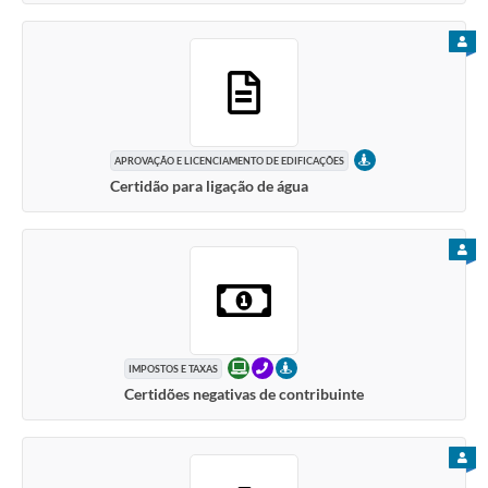
PARA
PRESENCIAL
APROVAÇÃO E LICENCIAMENTO DE EDIFICAÇÕES
Certidão para ligação de água
PARA
ONLINE
TELEFONE
PRESENCIAL
IMPOSTOS E TAXAS
Certidões negativas de contribuinte
PARA