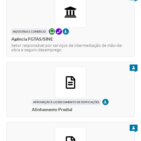
SIC
Diário Oficial
Contato
ONLINE
TELEFONE
PRESENCIAL
INDÚSTRIA E COMÉRCIO
Agência FGTAS/SINE
Setor responsável por serviços de intermediação de mão-de-
obra e seguro-desemprego.
PARA
PRESENCIAL
APROVAÇÃO E LICENCIAMENTO DE EDIFICAÇÕES
Alinhamento Predial
PARA