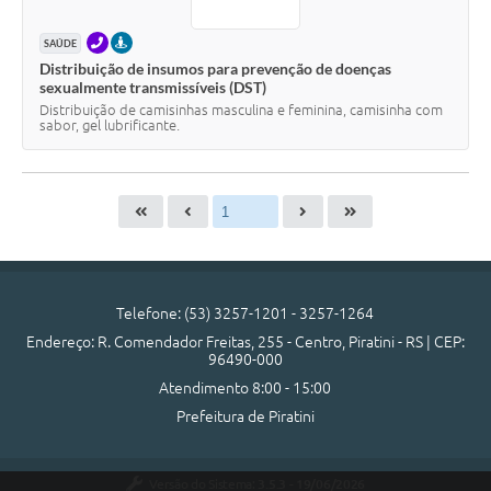
TELEFONE
PRESENCIAL
SAÚDE
Distribuição de insumos para prevenção de doenças
sexualmente transmissíveis (DST)
Distribuição de camisinhas masculina e feminina, camisinha com
sabor, gel lubrificante.
Telefone: (53) 3257-1201 - 3257-1264
Endereço: R. Comendador Freitas, 255 - Centro, Piratini - RS | CEP:
96490-000
Atendimento 8:00 - 15:00
Prefeitura de Piratini
Versão do Sistema:
3.5.3 - 19/06/2026