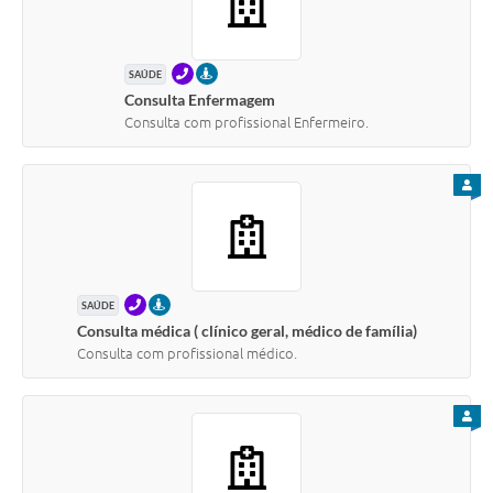
TELEFONE
PRESENCIAL
SAÚDE
Consulta Enfermagem
Consulta com profissional Enfermeiro.
PARA
TELEFONE
PRESENCIAL
SAÚDE
Consulta médica ( clínico geral, médico de família)
Consulta com profissional médico.
PARA