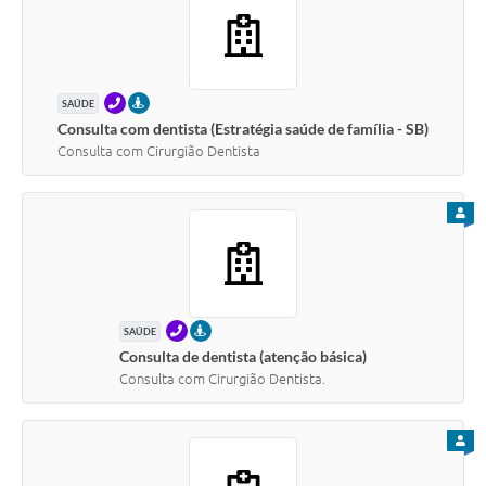
TELEFONE
PRESENCIAL
SAÚDE
Consulta com dentista (Estratégia saúde de família - SB)
Consulta com Cirurgião Dentista
PARA
TELEFONE
PRESENCIAL
SAÚDE
Consulta de dentista (atenção básica)
Consulta com Cirurgião Dentista.
PARA