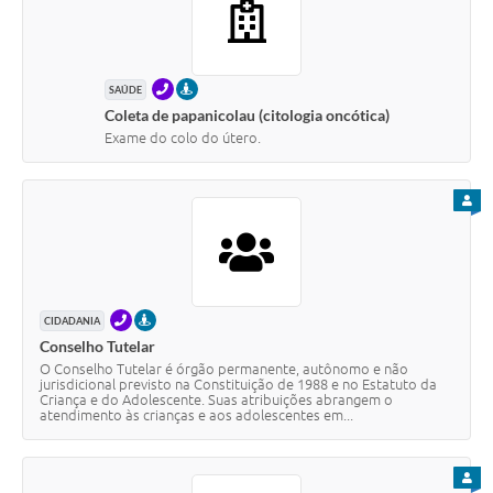
TELEFONE
PRESENCIAL
SAÚDE
Coleta de papanicolau (citologia oncótica)
Exame do colo do útero.
PARA
TELEFONE
PRESENCIAL
CIDADANIA
Conselho Tutelar
O Conselho Tutelar é órgão permanente, autônomo e não
jurisdicional previsto na Constituição de 1988 e no Estatuto da
Criança e do Adolescente. Suas atribuições abrangem o
atendimento às crianças e aos adolescentes em...
PARA