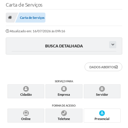
Carta de Serviços
TRANSPARÊNCIA
Carta de Serviços
Legislação
Atualizado em: 16/07/2026 às 09h16
Fotos
Vídeos
BUSCA DETALHADA
Arquivos para Download
Ouvidoria
DADOS ABERTOS
Audiências Públicas
SERVIÇO PARA:
Notícias
Cidadão
Empresa
Servidor
Turismo
FORMA DE ACESSO:
Obras
Online
Telefone
Presencial
Projetos