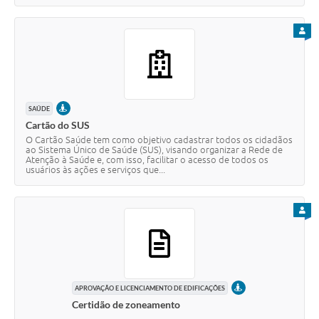
PARA
PRESENCIAL
SAÚDE
Cartão do SUS
O Cartão Saúde tem como objetivo cadastrar todos os cidadãos
ao Sistema Único de Saúde (SUS), visando organizar a Rede de
Atenção à Saúde e, com isso, facilitar o acesso de todos os
usuários às ações e serviços que...
PARA
PRESENCIAL
APROVAÇÃO E LICENCIAMENTO DE EDIFICAÇÕES
Certidão de zoneamento