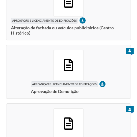
PRESENCIAL
APROVAÇÃO E LICENCIAMENTO DE EDIFICAÇÕES
Alteração de fachada ou veículos publicitários (Centro
Histórico)
PARA
PRESENCIAL
APROVAÇÃO E LICENCIAMENTO DE EDIFICAÇÕES
Aprovação de Demolição
PARA