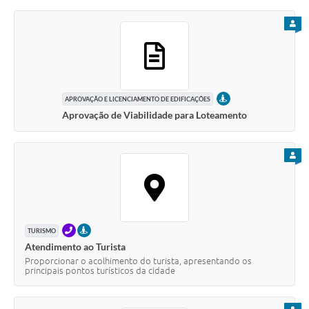
PARA
PRESENCIAL
APROVAÇÃO E LICENCIAMENTO DE EDIFICAÇÕES
Aprovação de Viabilidade para Loteamento
PARA
TELEFONE
PRESENCIAL
TURISMO
Atendimento ao Turista
Proporcionar o acolhimento do turista, apresentando os
principais pontos turísticos da cidade