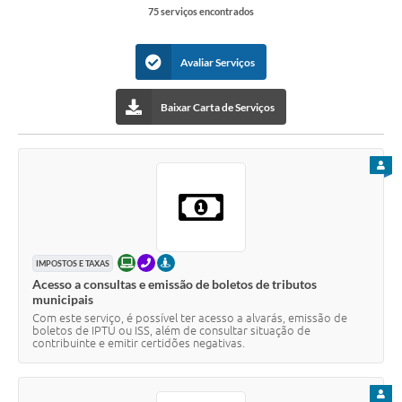
75 serviços encontrados
Contas Públicas
Links
Avaliar Serviços
Serviços Online
Baixar Carta de Serviços
Telefones Úteis
Emprega
PARA
A Prefeitura
Editais
Enquete
ONLINE
TELEFONE
PRESENCIAL
IMPOSTOS E TAXAS
Acesso a consultas e emissão de boletos de tributos
Jornal
municipais
Com este serviço, é possível ter acesso a alvarás, emissão de
boletos de IPTU ou ISS, além de consultar situação de
Contratos
contribuinte e emitir certidões negativas.
Agenda
PARA