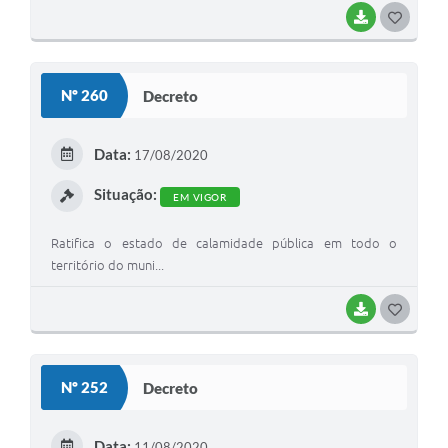
BAIXAR
G
O
S
Nº 260
Decreto
T
E
Data:
17/08/2020
I
Situação:
EM VIGOR
Ratifica o estado de calamidade pública em todo o
território do muni...
BAIXAR
G
O
S
Nº 252
Decreto
T
E
Data:
11/08/2020