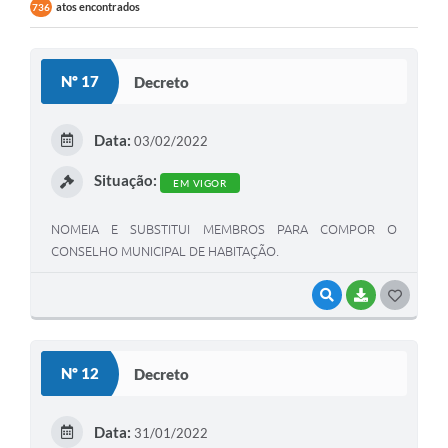
atos encontrados
736
Contas Públicas
Links
Nº 17
Decreto
Serviços Online
Telefones Úteis
Data:
03/02/2022
Emprega
Situação:
EM VIGOR
A Prefeitura
NOMEIA E SUBSTITUI MEMBROS PARA COMPOR O
CONSELHO MUNICIPAL DE HABITAÇÃO.
Editais
Enquete
VISUALIZAR
BAIXAR
G
O
Jornal
S
Contratos
Nº 12
Decreto
T
Agenda
E
Data:
31/01/2022