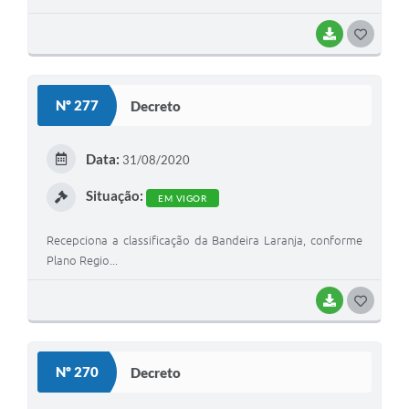
BAIXAR
G
O
S
Nº 277
Decreto
T
E
Data:
31/08/2020
I
Situação:
EM VIGOR
Recepciona a classificação da Bandeira Laranja, conforme
Plano Regio...
BAIXAR
G
O
S
Nº 270
Decreto
T