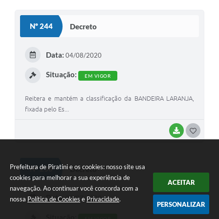
O
S
Nº 244
Decreto
T
E
Data:
04/08/2020
I
Situação:
EM VIGOR
Reitera e mantém a classificação da BANDEIRA LARANJA,
fixada pelo Es...
BAIXAR
G
O
S
Prefeitura de Piratini e os cookies: nosso site usa
Nº 238
Decreto
T
cookies para melhorar a sua experiência de
ACEITAR
navegação. Ao continuar você concorda com a
E
Data:
28/07/2020
nossa
Política de Cookies
e
Privacidade
.
PERSONALIZAR
I
Situação:
EM VIGOR