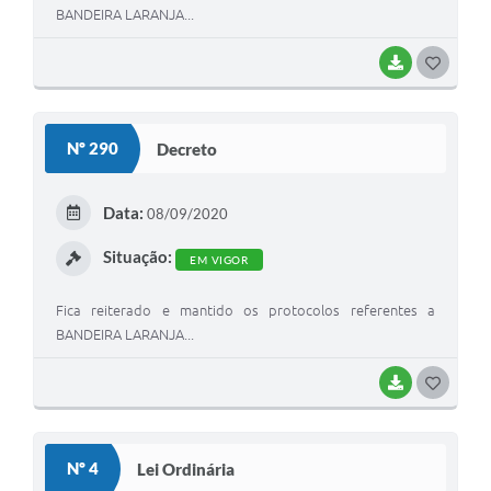
BANDEIRA LARANJA...
BAIXAR
G
O
S
Nº 290
Decreto
T
E
Data:
08/09/2020
I
Situação:
EM VIGOR
Fica reiterado e mantido os protocolos referentes a
BANDEIRA LARANJA...
BAIXAR
G
O
S
Nº 4
Lei Ordinária
T