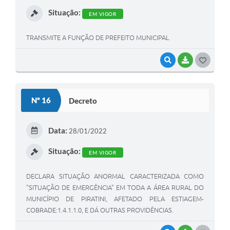
SIC
I
Situação:
EM VIGOR
Diário Oficial
TRANSMITE A FUNÇÃO DE PREFEITO MUNICIPAL
Contato
VISUALIZAR
BAIXAR
G
O
S
Nº 16
Decreto
T
E
Data:
28/01/2022
I
Situação:
EM VIGOR
DECLARA SITUAÇÃO ANORMAL CARACTERIZADA COMO
"SITUAÇÃO DE EMERGÊNCIA" EM TODA A ÁREA RURAL DO
MUNICÍPIO DE PIRATINI, AFETADO PELA ESTIAGEM-
COBRADE:1.4.1.1.0, E DÁ OUTRAS PROVIDÊNCIAS.