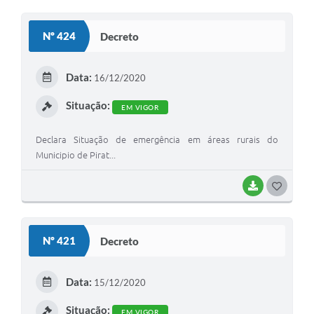
O
S
Nº 424
Decreto
T
E
Data:
16/12/2020
I
Situação:
EM VIGOR
Declara Situação de emergência em áreas rurais do
Municipio de Pirat...
BAIXAR
G
O
S
Nº 421
Decreto
T
E
Data:
15/12/2020
I
Situação:
EM VIGOR