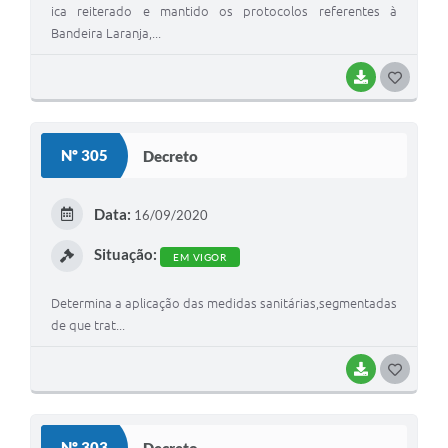
ica reiterado e mantido os protocolos referentes à
Bandeira Laranja,...
BAIXAR
G
O
S
Nº 305
Decreto
T
E
Data:
16/09/2020
I
Situação:
EM VIGOR
Determina a aplicação das medidas sanitárias,segmentadas
de que trat...
BAIXAR
G
O
S
Nº 303
Decreto