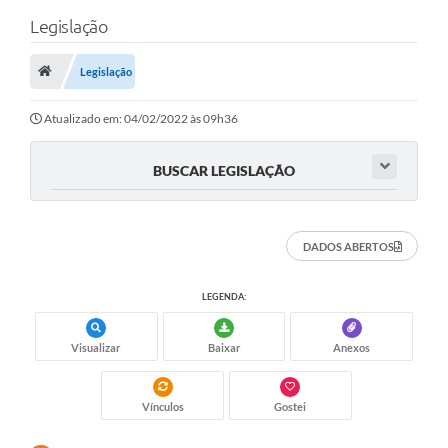
Legislação
TRANSPARÊNCIA
Legislação
Legislação
Fotos
Atualizado em: 04/02/2022 às 09h36
Vídeos
BUSCAR LEGISLAÇÃO
Arquivos para Download
Ouvidoria
DADOS ABERTOS
Audiências Públicas
LEGENDA:
Notícias
Visualizar
Baixar
Anexos
Turismo
Obras
Vínculos
Gostei
Projetos