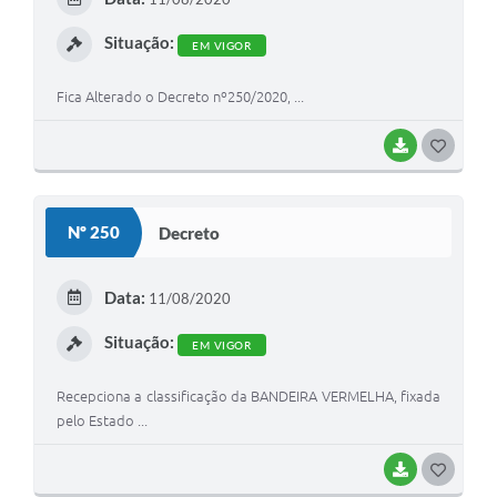
I
Situação:
EM VIGOR
Fica Alterado o Decreto nº250/2020, ...
BAIXAR
G
O
S
Nº 250
Decreto
T
E
Data:
11/08/2020
I
Situação:
EM VIGOR
Recepciona a classificação da BANDEIRA VERMELHA, fixada
pelo Estado ...
BAIXAR
G