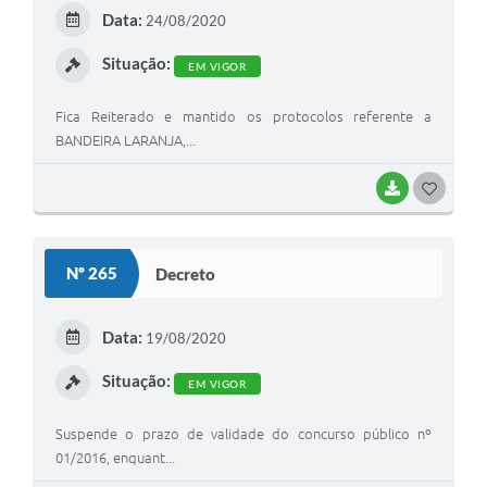
E
Data:
24/08/2020
I
Situação:
EM VIGOR
Fica Reiterado e mantido os protocolos referente a
BANDEIRA LARANJA,...
BAIXAR
G
O
S
Nº 265
Decreto
T
E
Data:
19/08/2020
I
Situação:
EM VIGOR
Suspende o prazo de validade do concurso público nº
01/2016, enquant...