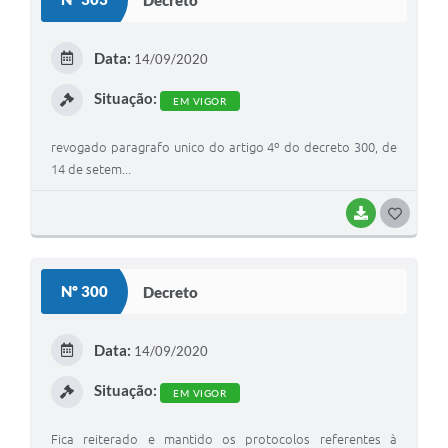
T
E
Data:
14/09/2020
I
Situação:
EM VIGOR
revogado paragrafo unico do artigo 4º do decreto 300, de
14 de setem...
BAIXAR
G
O
S
Nº 300
Decreto
T
E
Data:
14/09/2020
I
Situação:
EM VIGOR
Fica reiterado e mantido os protocolos referentes à