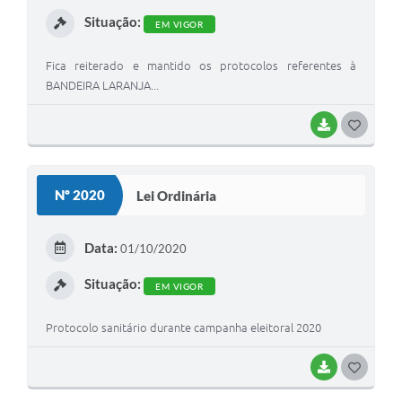
I
Situação:
EM VIGOR
Fica reiterado e mantido os protocolos referentes à
BANDEIRA LARANJA...
BAIXAR
G
O
S
Nº 2020
Lei Ordinária
T
E
Data:
01/10/2020
I
Situação:
EM VIGOR
Protocolo sanitário durante campanha eleitoral 2020
BAIXAR
G
O