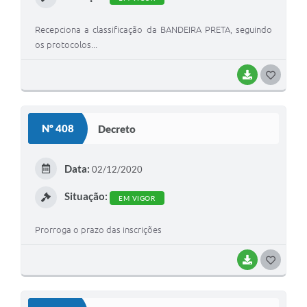
Recepciona a classificação da BANDEIRA PRETA, seguindo
os protocolos...
BAIXAR
G
O
S
Nº 408
Decreto
T
E
Data:
02/12/2020
I
Situação:
EM VIGOR
Prorroga o prazo das inscrições
BAIXAR
G
O
S