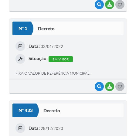
VISUALIZAR
BAIXAR
G
O
S
Nº 1
Decreto
T
E
Data:
03/01/2022
I
Situação:
EM VIGOR
FIXA O VALOR DE REFERÊNCIA MUNICIPAL.
VISUALIZAR
BAIXAR
G
O
S
Nº 433
Decreto
T
E
Data:
28/12/2020
I