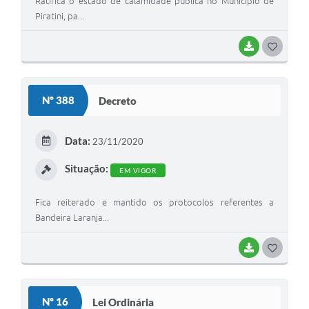
Ratifica o estado de calamidade pública no Município de
Piratini, pa...
BAIXAR
G
O
S
Nº 388
Decreto
T
E
Data:
23/11/2020
I
Situação:
EM VIGOR
Fica reiterado e mantido os protocolos referentes a
Bandeira Laranja...
BAIXAR
G
O
S
Nº 16
Lei Ordinária