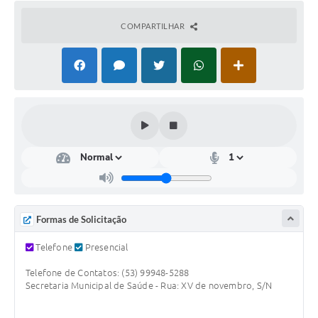
Contas Públicas
COMPARTILHAR
Links
Serviços Online
Telefones Úteis
Emprega
A Prefeitura
Editais
Enquete
Formas de Solicitação
Jornal
Telefone
Presencial
Contratos
Telefone de Contatos: (53) 99948-5288
Secretaria Municipal de Saúde - Rua: XV de novembro, S/N
Agenda