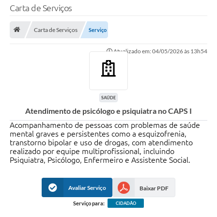
Carta de Serviços
TRANSPARÊNCIA
Carta de Serviços
Serviço
Legislação
Atualizado em: 04/05/2026 às 13h54
Fotos
Vídeos
Arquivos para Download
SAÚDE
Atendimento de psicólogo e psiquiatra no CAPS I
Ouvidoria
Acompanhamento de pessoas com problemas de saúde
Audiências Públicas
mental graves e persistentes como a esquizofrenia,
transtorno bipolar e uso de drogas, com atendimento
Notícias
realizado por equipe multiprofissional, incluindo
Psiquiatra, Psicólogo, Enfermeiro e Assistente Social.
Turismo
Avaliar Serviço
Baixar PDF
Obras
Serviço para:
CIDADÃO
Projetos