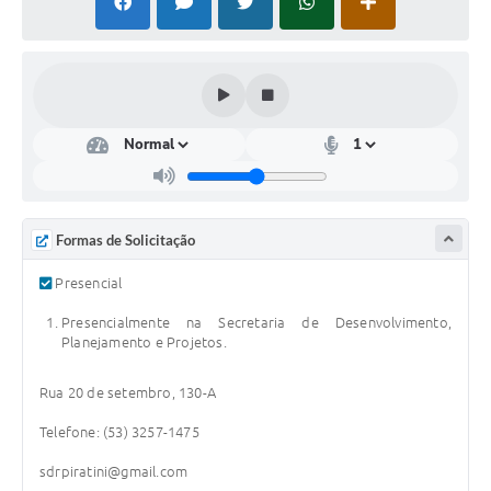
Contas Públicas
Links
Serviços Online
Telefones Úteis
Emprega
A Prefeitura
Formas de Solicitação
Editais
Presencial
Enquete
Presencialmente na Secretaria de Desenvolvimento,
Planejamento e Projetos.
Jornal
Rua 20 de setembro, 130-A
Contratos
Telefone: (53) 3257-1475
Agenda
sdrpiratini@gmail.com