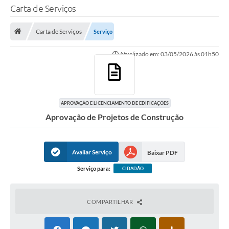
Carta de Serviços
TRANSPARÊNCIA
Carta de Serviços
Serviço
Legislação
Atualizado em: 03/05/2026 às 01h50
Fotos
Vídeos
Arquivos para Download
APROVAÇÃO E LICENCIAMENTO DE EDIFICAÇÕES
Aprovação de Projetos de Construção
Ouvidoria
Audiências Públicas
Avaliar Serviço
Baixar PDF
Notícias
Serviço para:
CIDADÃO
Turismo
Obras
COMPARTILHAR
Projetos