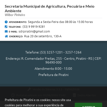
Secretaria Municipal de Agricultura, Pecuária e Meio
Ambiente
Wilbor Pinheiro
Segunda a Sexta-Feira das 08:00 às 15:00 horas
ATENDIMENTO:
(53) 9 9919-9281
TELEFONE:
sdrpiratini@gmail.com
E-MAIL:
Rua 20 de setembro, 130-A
ENDEREÇO:
Telefone: (53) 3257-1201 - 3257-1264
Endereço: R. Comendador Freitas, 255 - Centro, Piratini - RS | CEP:
96490-000
Atendimento 8:00 - 15:00
Prefeitura de Piratini
Versão do Sistema:
3.5.3 - 19/06/2026
Portal atualizado em:
05/08/2026 13:42
Dados Abertos
Prefeitura de Piratini e os cookies: nosso site usa
cookies para melhorar a sua experiência de