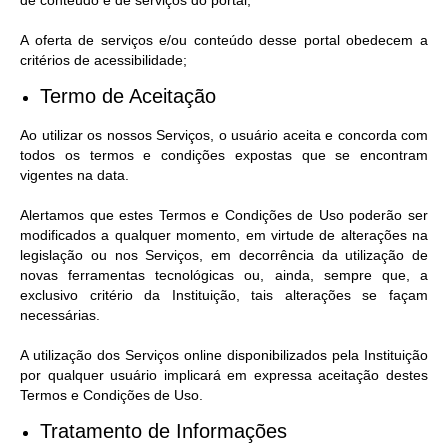
de conteúdo e de serviços do portal;
Contas Públicas
A oferta de serviços e/ou conteúdo desse portal obedecem a
Links
critérios de acessibilidade;
Termo de Aceitação
Serviços Online
Ao utilizar os nossos Serviços, o usuário aceita e concorda com
Telefones Úteis
todos os termos e condições expostas que se encontram
Emprega
vigentes na data.
A Prefeitura
Alertamos que estes Termos e Condições de Uso poderão ser
modificados a qualquer momento, em virtude de alterações na
Editais
legislação ou nos Serviços, em decorrência da utilização de
novas ferramentas tecnológicas ou, ainda, sempre que, a
Enquete
exclusivo critério da Instituição, tais alterações se façam
necessárias.
Jornal
A utilização dos Serviços online disponibilizados pela Instituição
Contratos
por qualquer usuário implicará em expressa aceitação destes
Termos e Condições de Uso.
Agenda
Tratamento de Informações