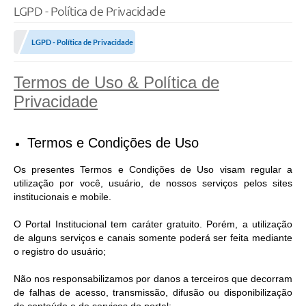
LGPD - Política de Privacidade
TRANSPARÊNCIA
LGPD - Política de Privacidade
Legislação
Termos de Uso & Política de
Fotos
Privacidade
Vídeos
Arquivos para Download
Termos e Condições de Uso
Ouvidoria
Os presentes Termos e Condições de Uso visam regular a
utilização por você, usuário, de nossos serviços pelos sites
Audiências Públicas
institucionais e mobile.
Notícias
O Portal Institucional tem caráter gratuito. Porém, a utilização
de alguns serviços e canais somente poderá ser feita mediante
Turismo
o registro do usuário;
Obras
Não nos responsabilizamos por danos a terceiros que decorram
Projetos
de falhas de acesso, transmissão, difusão ou disponibilização