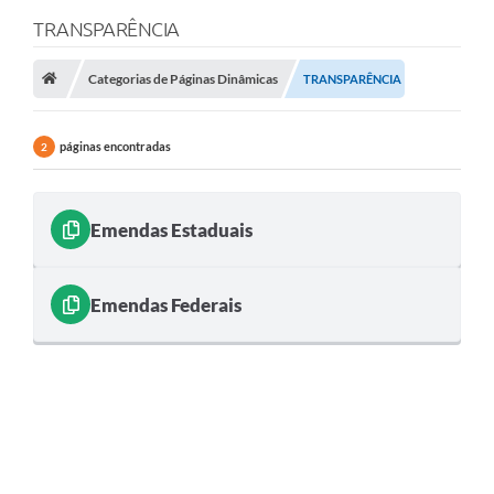
TRANSPARÊNCIA
TRANSPARÊNCIA
Categorias de Páginas Dinâmicas
TRANSPARÊNCIA
Legislação
Fotos
páginas encontradas
2
Vídeos
Arquivos para Download
Emendas Estaduais
Ouvidoria
Audiências Públicas
Emendas Federais
Notícias
Turismo
Obras
Projetos