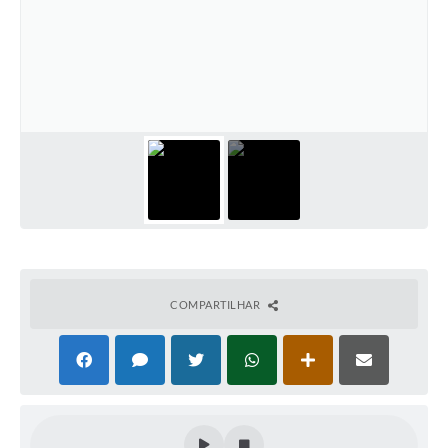
Contas Públicas
Links
Serviços Online
Telefones Úteis
Emprega
A Prefeitura
Editais
Enquete
COMPARTILHAR
Jornal
Contratos
Agenda