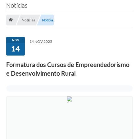
Notícias
TRANSPARÊNCIA
Notícias
Notícia
Legislação
Fotos
NOV
14 NOV 2025
14
Vídeos
Arquivos para Download
Formatura dos Cursos de Empreendedorismo
e Desenvolvimento Rural
Ouvidoria
Audiências Públicas
Notícias
Turismo
Obras
Projetos