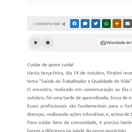
COMPARTILHAR
FACEBOOK
MESSENGER
TWITTER
WHATSAPP
OUTRAS
Velocidade de l
Cuidar de quem cuida!
Nesta terça-feira, dia 14 de outubro, Piratini 
tema “Saúde do Trabalhador e Qualidade de Vida”
O encontro, realizado em comemoração ao Dia 
outubro, foi uma tarde de aprendizado, troca de e
Esses profissionais são fundamentais para o f
doenças, realizando ações educativas e, acima de 
Para cuidar bem da comunidade, é preciso també
fazem a diferença na saúde do nosso município.