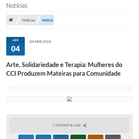
Notícias
TRANSPARÊNCIA
Notícias
Notícia
Legislação
Fotos
ABR
04 ABR 2024
04
Vídeos
Arquivos para Download
Arte, Solidariedade e Terapia: Mulheres do
CCI Produzem Mateiras para Comunidade
Ouvidoria
Audiências Públicas
Notícias
Turismo
Obras
COMPARTILHAR
Projetos