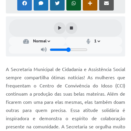
Contas Públicas
Links
Serviços Online
Telefones Úteis
Emprega
A Prefeitura
A Secretaria Municipal de Cidadania e Assistência Social
Editais
sempre compartilha ótimas notícias! As mulheres que
frequentam o Centro de Convivência do Idoso (CCI)
Enquete
continuam a produção das suas belas mateiras. Além de
Jornal
ficarem com uma para elas mesmas, elas também doam
Contratos
outras para quem precisa. Essa atitude solidária é
inspiradora e demonstra o espírito de colaboração
Agenda
presente na comunidade. A Secretaria se orgulha muito