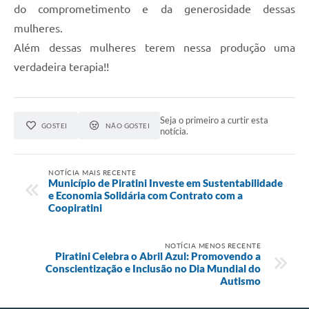
SIC
do comprometimento e da generosidade dessas
mulheres.
Diário Oficial
Além dessas mulheres terem nessa produção uma
Contato
verdadeira terapia!!
Seja o primeiro a curtir esta
GOSTEI
NÃO GOSTEI
notícia.
NOTÍCIA MAIS RECENTE
Município de Piratini Investe em Sustentabilidade
e Economia Solidária com Contrato com a
Coopiratini
NOTÍCIA MENOS RECENTE
Piratini Celebra o Abril Azul: Promovendo a
Conscientização e Inclusão no Dia Mundial do
Autismo