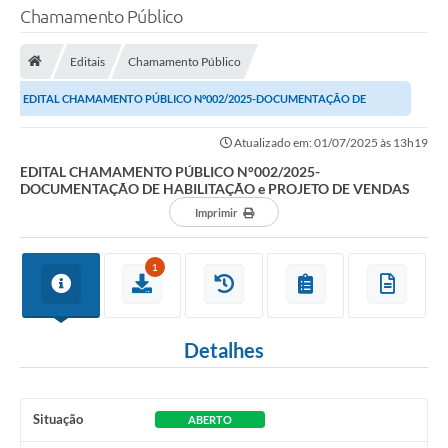
Chamamento Público
TRANSPARÊNCIA
Editais
Chamamento Público
Legislação
EDITAL CHAMAMENTO PÚBLICO N°002/2025-DOCUMENTAÇÃO DE
Fotos
HABILITAÇÃO e PROJETO DE VENDAS
Atualizado em: 01/07/2025 às 13h19
Vídeos
EDITAL CHAMAMENTO PÚBLICO N°002/2025-
DOCUMENTAÇÃO DE HABILITAÇÃO e PROJETO DE VENDAS
Arquivos para Download
Imprimir
Ouvidoria
1
Audiências Públicas
Notícias
Detalhes
Turismo
Obras
Situação
ABERTO
Projetos