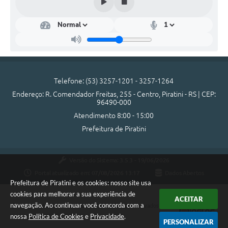
SIC
Diário Oficial
Contato
Telefone: (53) 3257-1201 - 3257-1264
Endereço: R. Comendador Freitas, 255 - Centro, Piratini - RS | CEP:
96490-000
Atendimento 8:00 - 15:00
Prefeitura de Piratini
Versão do Sistema:
3.5.3 - 19/06/2026
Portal atualizado em:
07/08/2026 13:17
Dados Abertos
Prefeitura de Piratini e os cookies: nosso site usa
cookies para melhorar a sua experiência de
ACEITAR
navegação. Ao continuar você concorda com a
Copyright Instar - 2006-2026. Todos os direitos reservados -
nossa
Política de Cookies
e
Privacidade
.
Instar Tecnologia
PERSONALIZAR