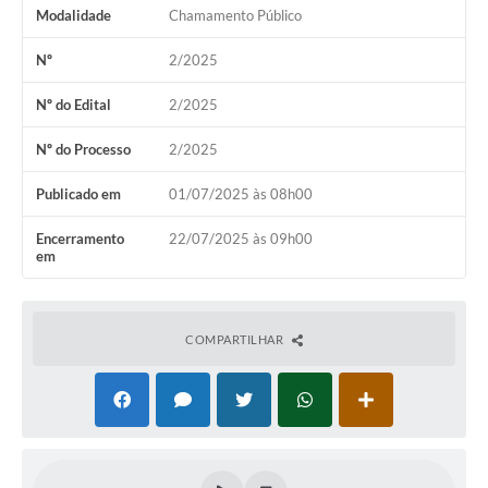
Modalidade
Chamamento Público
Contas Públicas
Nº
2/2025
Links
Nº do Edital
2/2025
Serviços Online
Telefones Úteis
Nº do Processo
2/2025
Emprega
Publicado em
01/07/2025 às 08h00
A Prefeitura
Encerramento
22/07/2025 às 09h00
em
Editais
Enquete
COMPARTILHAR
Jornal
Contratos
Agenda