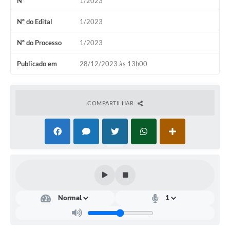
Nº
1/2023
Contas Públicas
Nº do Edital
1/2023
Links
Nº do Processo
1/2023
Serviços Online
Publicado em
28/12/2023 às 13h00
Telefones Úteis
Emprega
COMPARTILHAR
A Prefeitura
Editais
Enquete
Jornal
Contratos
Agenda