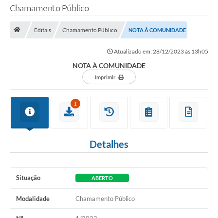
Chamamento Público
TRANSPARÊNCIA
Editais
Chamamento Público
NOTA À COMUNIDADE
Legislação
Atualizado em: 28/12/2023 às 13h05
Fotos
NOTA À COMUNIDADE
Vídeos
Imprimir
Arquivos para Download
1
Ouvidoria
Audiências Públicas
Detalhes
Notícias
Turismo
Situação
ABERTO
Obras
Modalidade
Chamamento Público
Projetos