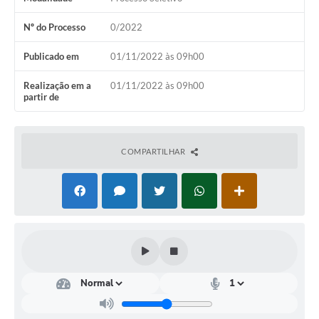
Contas Públicas
Nº do Processo
0/2022
Links
Publicado em
01/11/2022 às 09h00
Serviços Online
Realização em a
01/11/2022 às 09h00
Telefones Úteis
partir de
Emprega
A Prefeitura
COMPARTILHAR
Editais
Enquete
Jornal
Contratos
Agenda