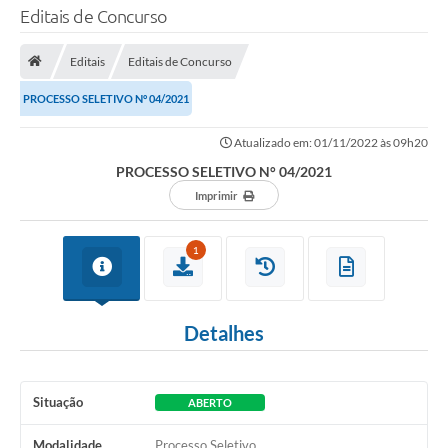
Editais de Concurso
TRANSPARÊNCIA
Editais
Editais de Concurso
Legislação
PROCESSO SELETIVO N° 04/2021
Fotos
Atualizado em: 01/11/2022 às 09h20
Vídeos
PROCESSO SELETIVO N° 04/2021
Arquivos para Download
Imprimir
Ouvidoria
1
Audiências Públicas
Notícias
Detalhes
Turismo
Obras
Situação
ABERTO
Projetos
Modalidade
Processo Seletivo