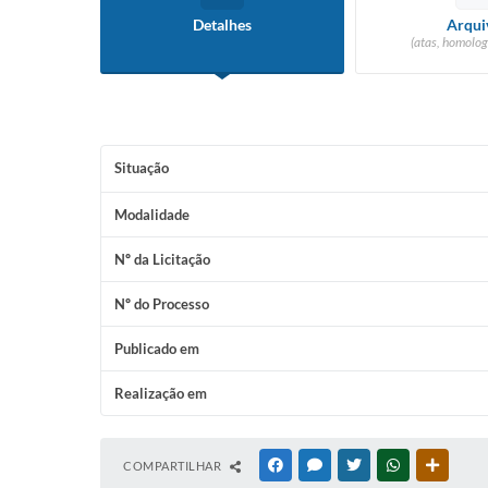
Detalhes
Arqui
(atas, homolog
Situação
Modalidade
Nº da Licitação
Nº do Processo
Publicado em
Realização em
COMPARTILHAR
FACEBOOK
MESSENGER
TWITTER
WHATSAPP
OUTRAS