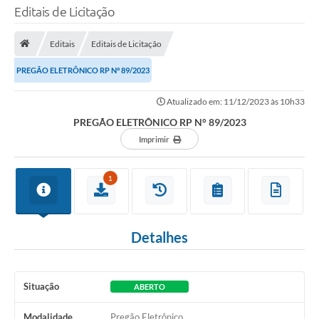
Editais de Licitação
TRANSPARÊNCIA
Editais
Editais de Licitação
Legislação
PREGÃO ELETRÔNICO RP N° 89/2023
Fotos
Atualizado em: 11/12/2023 às 10h33
Vídeos
PREGÃO ELETRÔNICO RP N° 89/2023
Arquivos para Download
Imprimir
Ouvidoria
1
Audiências Públicas
Notícias
Detalhes
Turismo
Obras
Situação
ABERTO
Projetos
Modalidade
Pregão Eletrônico