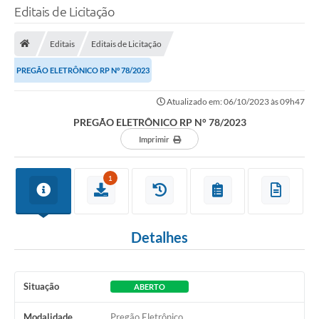
Editais de Licitação
TRANSPARÊNCIA
Editais
Editais de Licitação
Legislação
PREGÃO ELETRÔNICO RP N° 78/2023
Fotos
Atualizado em: 06/10/2023 às 09h47
Vídeos
PREGÃO ELETRÔNICO RP N° 78/2023
Arquivos para Download
Imprimir
Ouvidoria
1
Audiências Públicas
Notícias
Detalhes
Turismo
Obras
Situação
ABERTO
Projetos
Modalidade
Pregão Eletrônico