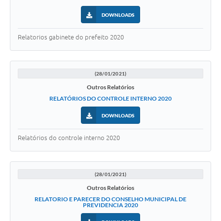
Contas Públicas
DOWNLOADS
Links
Relatorios gabinete do prefeito 2020
Serviços Online
Telefones Úteis
(28/01/2021)
Emprega
Outros Relatórios
RELATÓRIOS DO CONTROLE INTERNO 2020
A Prefeitura
DOWNLOADS
Editais
Relatórios do controle interno 2020
Enquete
Jornal
(28/01/2021)
Contratos
Outros Relatórios
RELATORIO E PARECER DO CONSELHO MUNICIPAL DE
Agenda
PREVIDENCIA 2020