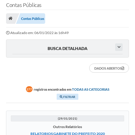
Contas Públicas
TRANSPARÊNCIA
Contas Públicas
Legislação
Atualizado em: 06/01/2022 às 16h49
Fotos
Vídeos
BUSCA DETALHADA
Arquivos para Download
DADOS ABERTOS
Ouvidoria
Audiências Públicas
registros encontrados em
TODAS AS CATEGORIAS
277
Notícias
FILTRAR
Turismo
Obras
(29/01/2021)
Outros Relatórios
Projetos
RELATORIOS GABINETE DO PREFEITO 2020