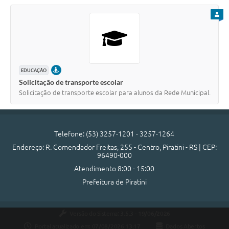
PARA
PRESENCIAL
EDUCAÇÃO
Solicitação de transporte escolar
Solicitação de transporte escolar para alunos da Rede Municipal.
Telefone: (53) 3257-1201 - 3257-1264
Endereço: R. Comendador Freitas, 255 - Centro, Piratini - RS | CEP:
96490-000
Atendimento 8:00 - 15:00
Prefeitura de Piratini
Versão do Sistema:
3.5.3 - 19/06/2026
Portal atualizado em:
07/08/2026 13:17
Dados Abertos