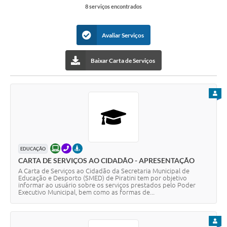
8 serviços encontrados
Contas Públicas
Links
Avaliar Serviços
Serviços Online
Baixar Carta de Serviços
Telefones Úteis
Emprega
PARA
A Prefeitura
Editais
Enquete
ONLINE
TELEFONE
PRESENCIAL
EDUCAÇÃO
CARTA DE SERVIÇOS AO CIDADÃO - APRESENTAÇÃO
Jornal
A Carta de Serviços ao Cidadão da Secretaria Municipal de
Educação e Desporto (SMED) de Piratini tem por objetivo
informar ao usuário sobre os serviços prestados pelo Poder
Contratos
Executivo Municipal, bem como as formas de...
Agenda
PARA