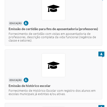
SIC
Diário Oficial
Contato
PRESENCIAL
EDUCAÇÃO
Emissão de certidão para fins de aposentadoria (professores)
Fornecimento de certidão com vistas em aposentadoria de
professores, descrição completa da vida funcional (regência de
classe e setores).
PARA
PRESENCIAL
EDUCAÇÃO
Emissão de histórico escolar
Fornecimento de Histórico Escolar com registro dos alunos em
escolas municipais já extintas e/ou ativas.