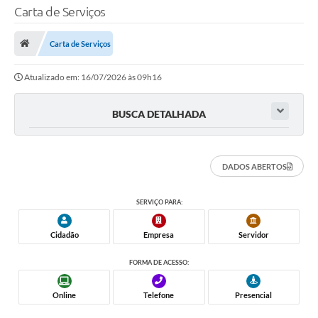
Carta de Serviços
TRANSPARÊNCIA
Carta de Serviços
Legislação
Atualizado em: 16/07/2026 às 09h16
Fotos
Vídeos
BUSCA DETALHADA
Arquivos para Download
Ouvidoria
DADOS ABERTOS
Audiências Públicas
SERVIÇO PARA:
Notícias
Cidadão
Empresa
Servidor
Turismo
FORMA DE ACESSO:
Obras
Online
Telefone
Presencial
Projetos