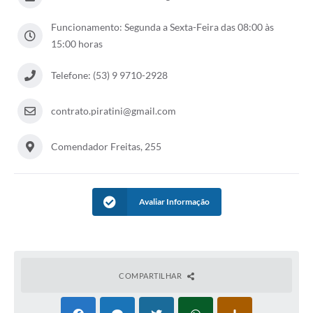
Contas Públicas
Funcionamento: Segunda a Sexta-Feira das 08:00 às
Links
15:00 horas
Serviços Online
Telefone: (53) 9 9710-2928
Telefones Úteis
contrato.piratini@gmail.com
Emprega
Comendador Freitas, 255
A Prefeitura
Editais
Avaliar Informação
Enquete
Jornal
Contratos
COMPARTILHAR
Agenda