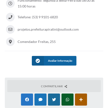
Funcionamento: Segunda a Sexta-Feira das 08:00 às
Contas Públicas
15:00 horas
Links
Telefone: (53) 9 9101-6820
Serviços Online
projetos.prefeiturapiratini@outlook.com
Telefones Úteis
Comendador Freitas, 255
Emprega
A Prefeitura
Avaliar Informação
Editais
Enquete
Jornal
COMPARTILHAR
Contratos
Agenda