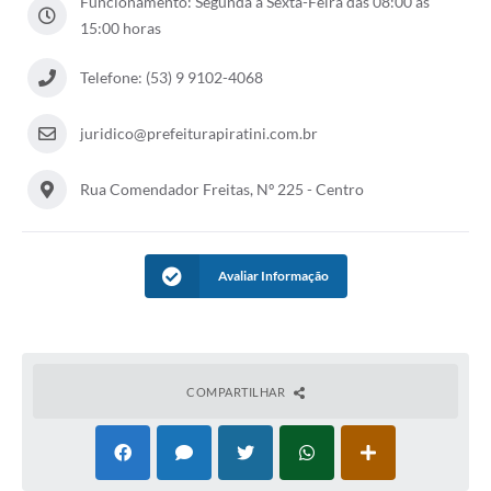
Funcionamento: Segunda a Sexta-Feira das 08:00 às
Contas Públicas
15:00 horas
Links
Telefone: (53) 9 9102-4068
Serviços Online
juridico@prefeiturapiratini.com.br
Telefones Úteis
Rua Comendador Freitas, Nº 225 - Centro
Emprega
A Prefeitura
Avaliar Informação
Editais
Enquete
Jornal
COMPARTILHAR
Contratos
Agenda