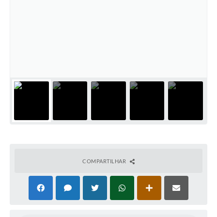
Contas Públicas
Links
Serviços Online
Telefones Úteis
Emprega
A Prefeitura
Editais
Enquete
Jornal
COMPARTILHAR
Contratos
Agenda