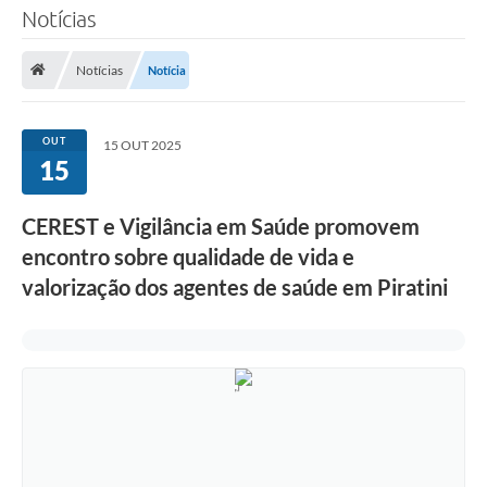
Notícias
TRANSPARÊNCIA
Notícias
Notícia
Legislação
Fotos
OUT
15 OUT 2025
15
Vídeos
Arquivos para Download
CEREST e Vigilância em Saúde promovem
encontro sobre qualidade de vida e
Ouvidoria
valorização dos agentes de saúde em Piratini
Audiências Públicas
Notícias
Turismo
Obras
Projetos