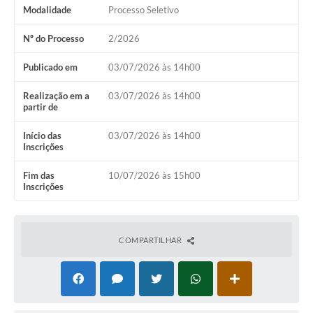
Modalidade
Processo Seletivo
Contas Públicas
Nº do Processo
2/2026
Links
Publicado em
03/07/2026 às 14h00
Serviços Online
Telefones Úteis
Realização em a
03/07/2026 às 14h00
partir de
Emprega
Início das
03/07/2026 às 14h00
Inscrições
A Prefeitura
Fim das
10/07/2026 às 15h00
Editais
Inscrições
Enquete
Jornal
COMPARTILHAR
Contratos
Agenda