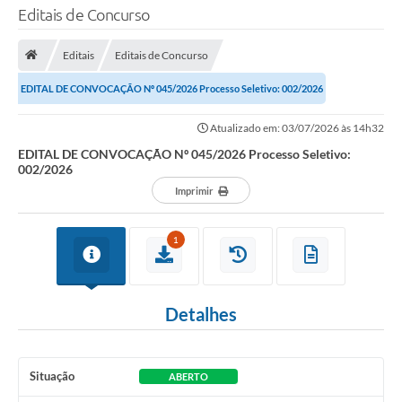
Editais de Concurso
TRANSPARÊNCIA
Editais
Editais de Concurso
Legislação
EDITAL DE CONVOCAÇÃO Nº 045/2026 Processo Seletivo: 002/2026
Fotos
Atualizado em: 03/07/2026 às 14h32
Vídeos
EDITAL DE CONVOCAÇÃO Nº 045/2026 Processo Seletivo:
002/2026
Arquivos para Download
Imprimir
Ouvidoria
1
Audiências Públicas
Notícias
Detalhes
Turismo
Obras
Situação
ABERTO
Projetos