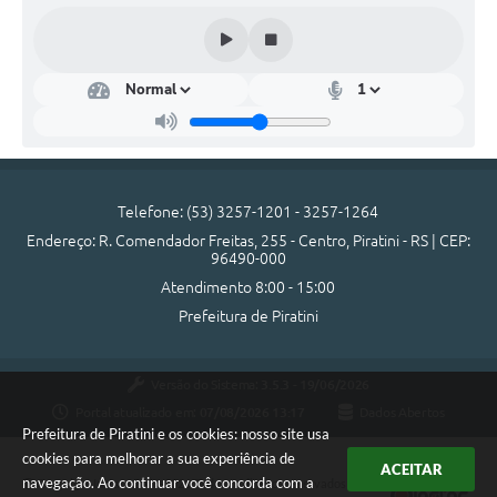
SIC
Diário Oficial
Contato
Telefone: (53) 3257-1201 - 3257-1264
Endereço: R. Comendador Freitas, 255 - Centro, Piratini - RS | CEP:
96490-000
Atendimento 8:00 - 15:00
Prefeitura de Piratini
Versão do Sistema:
3.5.3 - 19/06/2026
Portal atualizado em:
07/08/2026 13:17
Dados Abertos
Prefeitura de Piratini e os cookies: nosso site usa
cookies para melhorar a sua experiência de
ACEITAR
navegação. Ao continuar você concorda com a
Copyright Instar - 2006-2026. Todos os direitos reservados -