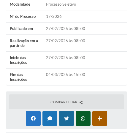
Modalidade
Processo Seletivo
Contas Públicas
Nº do Processo
17/2026
Links
Publicado em
27/02/2026 às 08h00
Serviços Online
Telefones Úteis
Realização em a
27/02/2026 às 08h00
partir de
Emprega
Início das
27/02/2026 às 08h00
Inscrições
A Prefeitura
Fim das
04/03/2026 às 15h00
Editais
Inscrições
Enquete
Jornal
COMPARTILHAR
Contratos
Agenda