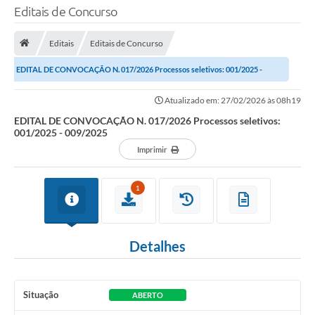
Editais de Concurso
TRANSPARÊNCIA
Editais
Editais de Concurso
Legislação
EDITAL DE CONVOCAÇÃO N. 017/2026 Processos seletivos: 001/2025 -
Fotos
009/2025
Atualizado em: 27/02/2026 às 08h19
Vídeos
EDITAL DE CONVOCAÇÃO N. 017/2026 Processos seletivos:
001/2025 - 009/2025
Arquivos para Download
Imprimir
Ouvidoria
1
Audiências Públicas
Notícias
Detalhes
Turismo
Obras
Situação
ABERTO
Projetos