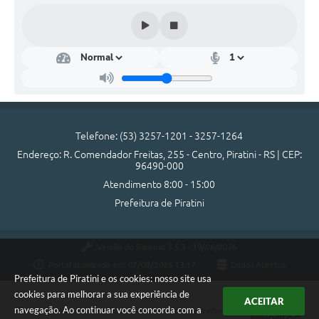
SIC
Diário Oficial
Contato
Telefone: (53) 3257-1201 - 3257-1264
Endereço: R. Comendador Freitas, 255 - Centro, Piratini - RS | CEP:
96490-000
Atendimento 8:00 - 15:00
Prefeitura de Piratini
Versão do Sistema:
3.5.3 - 19/06/2026
Portal atualizado em:
07/08/2026 13:17
Dados Abertos
Prefeitura de Piratini e os cookies: nosso site usa
cookies para melhorar a sua experiência de
ACEITAR
navegação. Ao continuar você concorda com a
Copyright Instar - 2006-2026. Todos os direitos reservados -