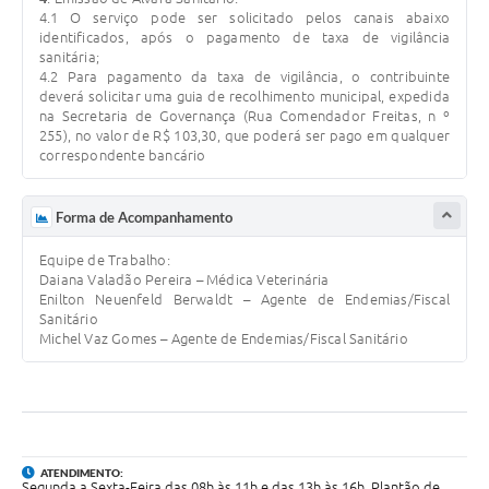
4.1 O serviço pode ser solicitado pelos canais abaixo
identificados, após o pagamento de taxa de vigilância
sanitária;
4.2 Para pagamento da taxa de vigilância, o contribuinte
deverá solicitar uma guia de recolhimento municipal, expedida
na Secretaria de Governança (Rua Comendador Freitas, n º
255), no valor de R$ 103,30, que poderá ser pago em qualquer
correspondente bancário
Forma de Acompanhamento
Equipe de Trabalho:
Daiana Valadão Pereira – Médica Veterinária
Enilton Neuenfeld Berwaldt – Agente de Endemias/Fiscal
Sanitário
Michel Vaz Gomes – Agente de Endemias/Fiscal Sanitário
ATENDIMENTO:
Segunda a Sexta-Feira das 08h às 11h e das 13h às 16h. Plantão de