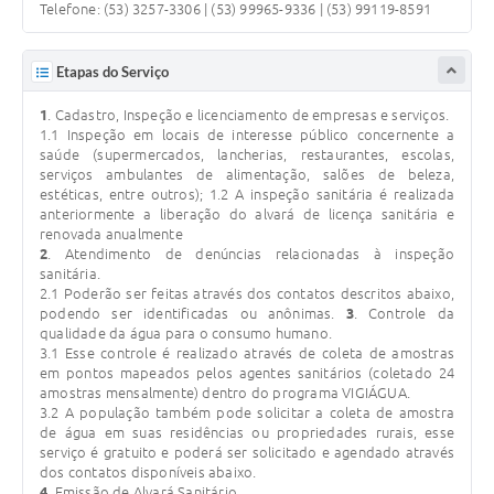
SIC
Telefone: (53) 3257-3306 | (53) 99965-9336 | (53) 99119-8591
Diário Oficial
Etapas do Serviço
Contato
1
. Cadastro, Inspeção e licenciamento de empresas e serviços.
1.1 Inspeção em locais de interesse público concernente a
saúde (supermercados, lancherias, restaurantes, escolas,
serviços ambulantes de alimentação, salões de beleza,
estéticas, entre outros); 1.2 A inspeção sanitária é realizada
anteriormente a liberação do alvará de licença sanitária e
renovada anualmente
2
. Atendimento de denúncias relacionadas à inspeção
sanitária.
2.1 Poderão ser feitas através dos contatos descritos abaixo,
podendo ser identificadas ou anônimas.
3
. Controle da
qualidade da água para o consumo humano.
3.1 Esse controle é realizado através de coleta de amostras
em pontos mapeados pelos agentes sanitários (coletado 24
amostras mensalmente) dentro do programa VIGIÁGUA.
3.2 A população também pode solicitar a coleta de amostra
de água em suas residências ou propriedades rurais, esse
serviço é gratuito e poderá ser solicitado e agendado através
dos contatos disponíveis abaixo.
4
. Emissão de Alvará Sanitário.