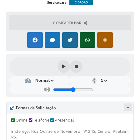
Serviço para:
CIDADÃO
Contas Públicas
Links
COMPARTILHAR
Serviços Online
Telefones Úteis
Emprega
A Prefeitura
Editais
Enquete
Jornal
Formas de Solicitação
Contratos
Online
Telefone
Presencial
Agenda
Endereço: Rua Quinze de Novembro, nº 245, Centro, Piratini -
RS.