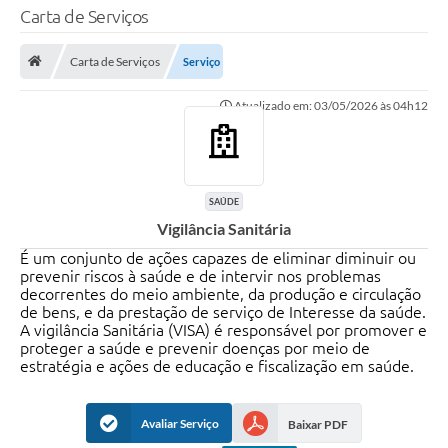
Carta de Serviços
TRANSPARÊNCIA
Carta de Serviços
Serviço
Legislação
Atualizado em: 03/05/2026 às 04h12
Fotos
Vídeos
Arquivos para Download
SAÚDE
Vigilância Sanitária
Ouvidoria
É um conjunto de ações capazes de eliminar diminuir ou
Audiências Públicas
prevenir riscos à saúde e de intervir nos problemas
decorrentes do meio ambiente, da produção e circulação
Notícias
de bens, e da prestação de serviço de Interesse da saúde.
A vigilância Sanitária (VISA) é responsável por promover e
proteger a saúde e prevenir doenças por meio de
Turismo
estratégia e ações de educação e fiscalização em saúde.
Obras
Avaliar Serviço
Baixar PDF
Projetos