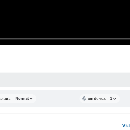
 MÍDIAS
eitura:
Tom de voz:
Visi