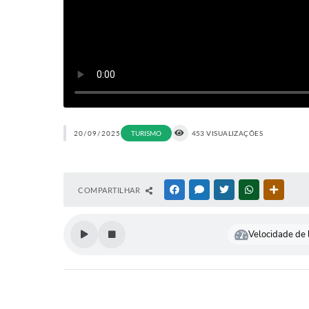
20/09/2025
453 VISUALIZAÇÕES
TURISMO
COMPARTILHAR
FACEBOOK
MESSENGER
TWITTER
WHATSAPP
OUTRAS
Velocidade de l