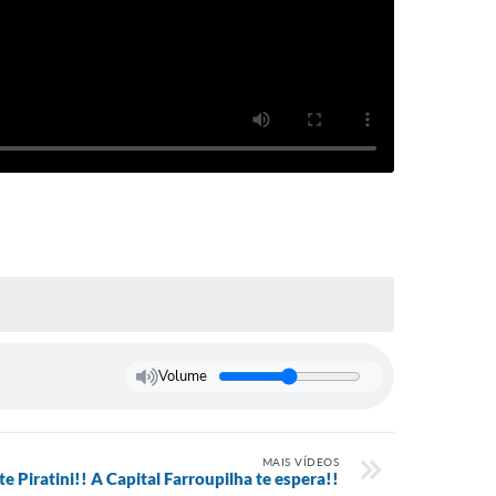
Volume
MAIS VÍDEOS
te Piratini!! A Capital Farroupilha te espera!!