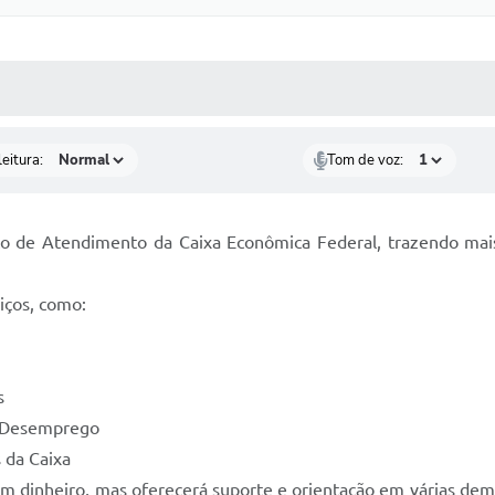
 MÍDIAS
RECEBA NOTÍCIAS
eitura:
Tom de voz:
 de Atendimento da Caixa Econômica Federal, trazendo mais 
iços, como:
s
o Desemprego
 da Caixa
com dinheiro, mas oferecerá suporte e orientação em várias de