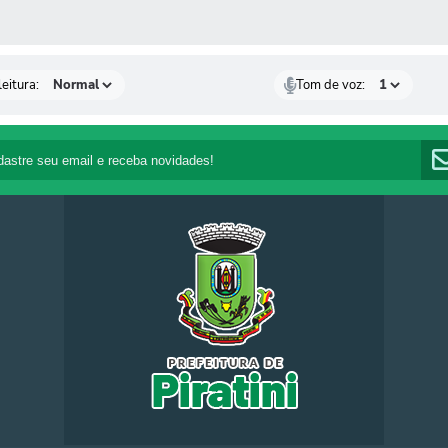
 MÍDIAS
eitura:
Tom de voz: