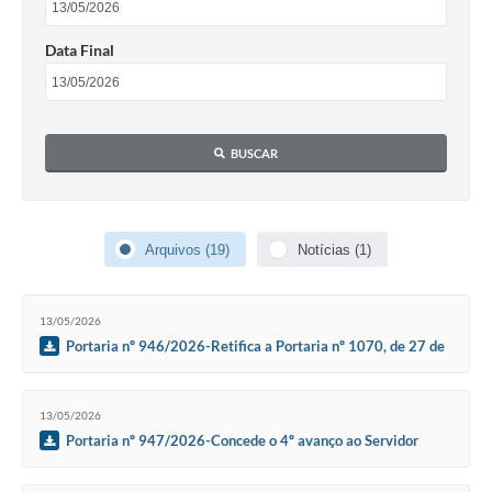
Contas Públicas
Data Final
Links
Serviços Online
Telefones Úteis
BUSCAR
Emprega
A Prefeitura
Arquivos (19)
Notícias (1)
Editais
13/05/2026
Enquete
Portaria nº 946/2026-Retifica a Portaria nº 1070, de 27 de
Jornal
outubro de 2023.
Contratos
13/05/2026
Portaria nº 947/2026-Concede o 4º avanço ao Servidor
Agenda
Municipal Magno Renato Xavier da Cruz