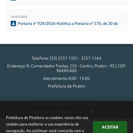
Municipal Lucia Maria Cardoso de Goes
13/05/2026
Portaria nº 928/2026-Retifica a Portaria nº 570, de 20 de
maio de 2024.
Telefone: (53) 3257-1201 - 3257-1264
Endereço: R. Comendador Freitas, 255 - Centro, Piratini - RS | CEP:
96490-000
Atendimento 8:00 - 15:00
Prefeitura de Piratini
Versão do Sistema:
3.5.3 - 19/06/2026
Portal atualizado em:
05/08/2026 13:42
Dados Abertos
Prefeitura de Piratini e os cookies: nosso site usa
cookies para melhorar a sua experiência de
ACEITAR
navegação. Ao continuar você concorda com a
Copyright Instar - 2006-2026. Todos os direitos reservados -