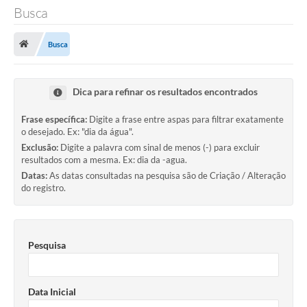
Busca
TRANSPARÊNCIA
Busca
Legislação
Fotos
Dica para refinar os resultados encontrados
Vídeos
Frase específica:
Digite a frase entre aspas para filtrar exatamente
o desejado. Ex: "dia da água".
Arquivos para Download
Exclusão:
Digite a palavra com sinal de menos (-) para excluir
Ouvidoria
resultados com a mesma. Ex: dia da -agua.
Datas:
As datas consultadas na pesquisa são de Criação / Alteração
Audiências Públicas
do registro.
Notícias
Turismo
Pesquisa
Obras
Data Inicial
Projetos