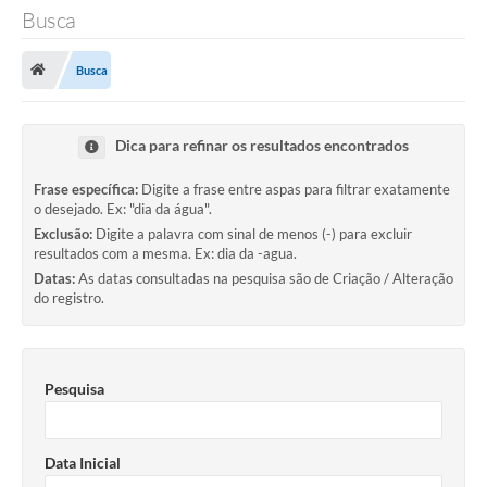
Busca
TRANSPARÊNCIA
Busca
Legislação
Fotos
Dica para refinar os resultados encontrados
Vídeos
Frase específica:
Digite a frase entre aspas para filtrar exatamente
o desejado. Ex: "dia da água".
Arquivos para Download
Exclusão:
Digite a palavra com sinal de menos (-) para excluir
Ouvidoria
resultados com a mesma. Ex: dia da -agua.
Datas:
As datas consultadas na pesquisa são de Criação / Alteração
Audiências Públicas
do registro.
Notícias
Turismo
Pesquisa
Obras
Data Inicial
Projetos