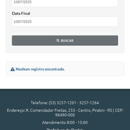
Contas Públicas
Data Final
Links
Serviços Online
Telefones Úteis
BUSCAR
Emprega
A Prefeitura
Nenhum registro encontrado.
Editais
Enquete
Jornal
Telefone: (53) 3257-1201 - 3257-1264
Contratos
Endereço: R. Comendador Freitas, 255 - Centro, Piratini - RS | CEP:
96490-000
Agenda
Atendimento 8:00 - 15:00