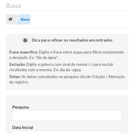
Busca
TRANSPARÊNCIA
Busca
Legislação
Fotos
Dica para refinar os resultados encontrados
Vídeos
Frase específica:
Digite a frase entre aspas para filtrar exatamente
o desejado. Ex: "dia da água".
Arquivos para Download
Exclusão:
Digite a palavra com sinal de menos (-) para excluir
Ouvidoria
resultados com a mesma. Ex: dia da -agua.
Datas:
As datas consultadas na pesquisa são de Criação / Alteração
Audiências Públicas
do registro.
Notícias
Turismo
Pesquisa
Obras
Data Inicial
Projetos