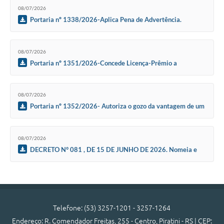
SIC
08/07/2026
Portaria nº 1338/2026-Aplica Pena de Advertência.
Diário Oficial
Contato
08/07/2026
Portaria nº 1351/2026-Concede Licença-Prêmio a
Servidora Municipal Juliana Vargas da Silva Iturriet
08/07/2026
Portaria nº 1352/2026- Autoriza o gozo da vantagem de um
(01) mês de Licença-Prêmio
08/07/2026
DECRETO N° 081 , DE 15 DE JUNHO DE 2026. Nomeia e
substitui membros para compor a Conselho Municipal de
Educação de Piratini – CME.
Telefone: (53) 3257-1201 - 3257-1264
Endereço: R. Comendador Freitas, 255 - Centro, Piratini - RS | CEP: