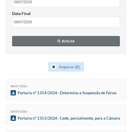
Contas Públicas
Data Final
Links
Serviços Online
Telefones Úteis
BUSCAR
Emprega
A Prefeitura
Arquivos (6)
Editais
08/07/2026
Enquete
Portaria nº 1354/2026- Determina a Suspensão de Férias
Jornal
Contratos
08/07/2026
Portaria nº 1353/2026- Cede, parcialmente, para a Câmara
Agenda
Municipal de Piratini, a Servidora Municipal Letícia Amaral de
Moraes.