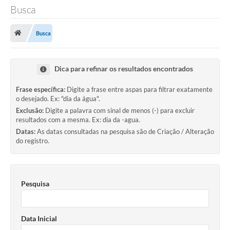
Busca
TRANSPARÊNCIA
Busca
Legislação
Fotos
Dica para refinar os resultados encontrados
Vídeos
Frase específica:
Digite a frase entre aspas para filtrar exatamente
o desejado. Ex: "dia da água".
Arquivos para Download
Exclusão:
Digite a palavra com sinal de menos (-) para excluir
Ouvidoria
resultados com a mesma. Ex: dia da -agua.
Datas:
As datas consultadas na pesquisa são de Criação / Alteração
Audiências Públicas
do registro.
Notícias
Turismo
Pesquisa
Obras
Data Inicial
Projetos