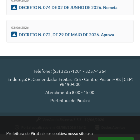
03/06/2026
DECRETO N. 074 DE 02 DE JUNHO DE 2026. Nomeia
membros para compor a Comissão de Fiscalização dos Shows da
Semana Farroupilha de 2026.
03/06/2026
DECRETO N. 072, DE 29 DE MAIO DE 2026. Aprova
fracionamento.
Telefone: (53) 3257-1201 - 3257-1264
Endereço: R. Comendador Freitas, 255 - Centro, Piratini - RS | CEP:
96490-000
Atendimento 8:00 - 15:00
Prefeitura de Piratini
Versão do Sistema:
3.5.3 - 19/06/2026
Portal atualizado em:
05/08/2026 13:42
Dados Abertos
Prefeitura de Piratini e os cookies: nosso site usa