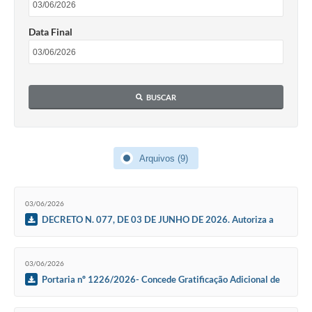
Contas Públicas
Data Final
Links
Serviços Online
Telefones Úteis
BUSCAR
Emprega
A Prefeitura
Arquivos (9)
Editais
03/06/2026
Enquete
DECRETO N. 077, DE 03 DE JUNHO DE 2026. Autoriza a
Jornal
devolução de valores referentes à tecnologia transgênica das
sementes de milho do Programa Troca-Troca de Sementes de
Milho e Sorgo – Safra 2024/2025, nos termos da Resolução
Contratos
03/06/2026
FEAPER nº 012/2024, e dá outr
Portaria nº 1226/2026- Concede Gratificação Adicional de
Agenda
15% a Servidora Municipal Maria Solange Farias Funari.